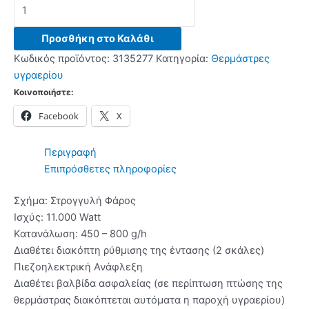
PRIMO
PRPH-
81063
Προσθήκη στο Καλάθι
Σόμπα
Κωδικός προϊόντος:
3135277
Κατηγορία:
Θερμάστρες
Μανιτάρι
υγραερίου
Υγραερίου
Κοινοποιήστε:
Black
Facebook
X
-
(4
δόσεις
Περιγραφή
άτοκα)
Επιπρόσθετες πληροφορίες
ποσότητα
Σχήμα: Στρογγυλή Φάρος
Ισχύς: 11.000 Watt
Κατανάλωση: 450 – 800 g/h
Διαθέτει διακόπτη ρύθμισης της έντασης (2 σκάλες)
Πιεζοηλεκτρική Ανάφλεξη
Διαθέτει βαλβίδα ασφαλείας (σε περίπτωση πτώσης της
θερμάστρας διακόπτεται αυτόματα η παροχή υγραερίου)