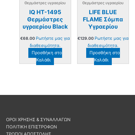
Θερμάστρες υγραερίου
Θερμάστρες υγραερίου
IQ HT-1495
LIFE BLUE
Θερμάστρες
FLAME Σόμπα
υγραερίου Black
Υγραερίου
Ρωτήστε μας για
Ρωτήστε μας για
€
68.00
€
129.00
διαθεσιμότητα.
διαθεσιμότητα.
Προσθήκη στο
Προσθήκη στο
Καλάθι
Καλάθι
ΟΡΟΙ ΧΡΗΣΗΣ & ΣΥΝΑΛΛΑΓΩΝ
ΠΟΛΙΤΙΚΗ ΕΠΙΣΤΡΟΦΩΝ
ΤΡΟΠΟΙ ΑΠΟΣΤΟΛΗΣ