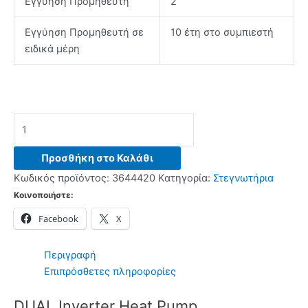
Εγγύηση Προμηθευτή
2
Εγγύηση Προμηθευτή σε
10 έτη στο συμπιεστή
ειδικά μέρη
LG
RH90V9AVHN
Στεγνωτήριο
Προσθήκη στο Καλάθι
White
Κωδικός προϊόντος:
3644420
Κατηγορία:
Στεγνωτήρια
-
Κοινοποιήστε:
(12
Facebook
X
δόσεις
άτοκα)
ποσότητα
Περιγραφή
Επιπρόσθετες πληροφορίες
DUAL Inverter Heat Pump