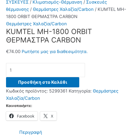
ΣΥΣΚΕΥΕΣ
/
Κλιματισμός-Θέρμανση
/
Συσκευές
θέρμανσης
/
Θερμάστρες Χαλαζία/Carbon
/ KUMTEL MH-
1800 ORBIT ΘΕΡΜΑΣΤΡΑ CARBON
Θερμάστρες Χαλαζία/Carbon
KUMTEL MH-1800 ORBIT
ΘΕΡΜΑΣΤΡΑ CARBON
€
74.00
Ρωτήστε μας για διαθεσιμότητα.
KUMTEL
MH-
1800
Προσθήκη στο Καλάθι
ORBIT
Κωδικός προϊόντος:
5299361
Κατηγορία:
Θερμάστρες
ΘΕΡΜΑΣΤΡΑ
Χαλαζία/Carbon
CARBON
Κοινοποιήστε:
ποσότητα
Facebook
X
Περιγραφή