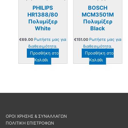
PHILIPS
BOSCH
HR1388/80
MCM3501M
Πολυμίξερ
Πολυμίξερ
White
Black
Ρωτήστε μας για
Ρωτήστε μας για
€
69.00
€
151.00
διαθεσιμότητα.
διαθεσιμότητα.
Προσθήκη στο
Προσθήκη στο
Καλάθι
Καλάθι
ΟΡΟΙ ΧΡΗΣΗΣ & ΣΥΝΑΛΛΑΓΩΝ
ΠΟΛΙΤΙΚΗ ΕΠΙΣΤΡΟΦΩΝ