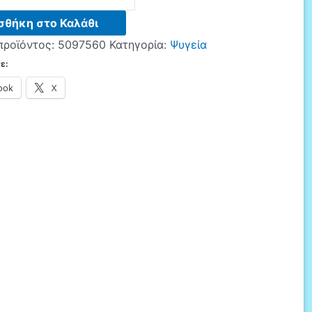
FI
σθήκη στο Καλάθι
προϊόντος:
5097560
Κατηγορία:
Ψυγεία
ε:
ook
X