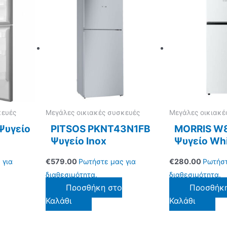
κευές
Μεγάλες οικιακές συσκευές
Μεγάλες οικιακέ
Ψυγείο
PITSOS PKNT43N1FB
MORRIS W
Ψυγείο Inox
Ψυγείο Wh
 για
€
579.00
Ρωτήστε μας για
€
280.00
Ρωτήστ
διαθεσιμότητα.
διαθεσιμότητα.
Προσθήκη στο
Προσθήκ
Καλάθι
Καλάθι