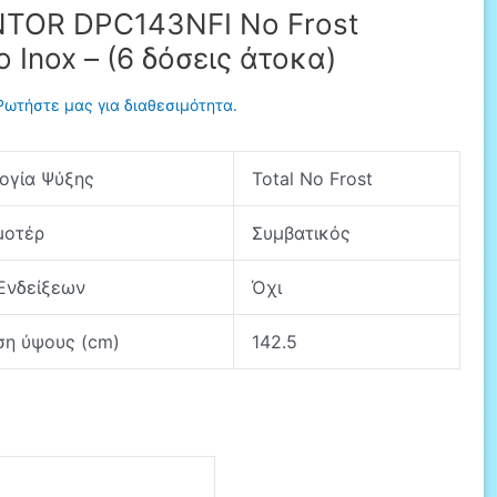
TOR DPC143NFI No Frost
ο Inox – (6 δόσεις άτοκα)
Ρωτήστε μας για διαθεσιμότητα.
ογία Ψύξης
Total No Frost
μοτέρ
Συμβατικός
Ενδείξεων
Όχι
ση ύψους (cm)
142.5
R