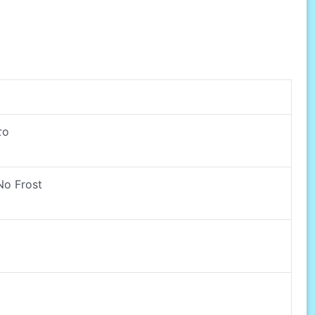
το
No Frost