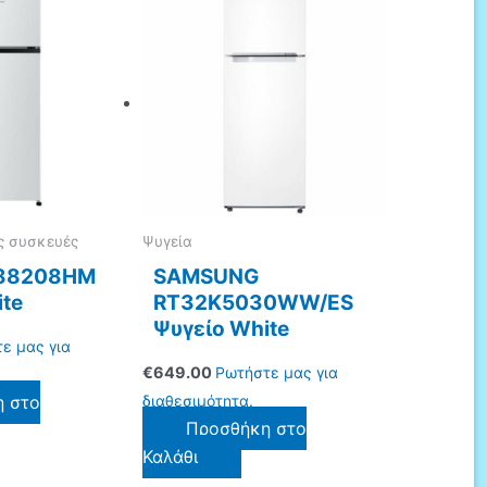
ς συσκευές
Ψυγεία
88208HM
SAMSUNG
ite
RT32K5030WW/ES
Ψυγείο White
ε μας για
€
649.00
Ρωτήστε μας για
η στο
διαθεσιμότητα.
Προσθήκη στο
Καλάθι