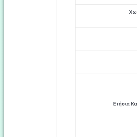
Xωρ
Ετήσια Κ