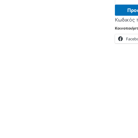
DPC143N
No
Προ
Frost
Κωδικός 
Ψυγείο
Κοινοποιήστ
Inox
Faceb
-
(6
δόσεις
άτοκα)
ποσότητα