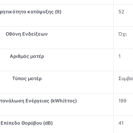
ητικότητα κατάψυξης (lt)
52
Οθόνη Ενδείξεων
Όχι
Αριθμός μοτέρ
1
Τύπος μοτέρ
Συμβα
ατανάλωση Ενέργειας (kWh/έτος)
199
Επίπεδο Θορύβου (dB)
41