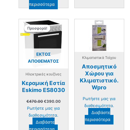
περισσότερα
Προσφορά!
Προσφορά!
ΕΚΤΌΣ
Κλιματιστικά Τοίχου
ΑΠΟΘΈΜΑΤΟΣ
Αποσμητικό
Χώρου για
Ηλεκτρικές κουζίνες
Κλιματιστικό.
Κεραμική Εστία
Wpro
Eskimo ES8030
Ρωτήστε μας για
Original
Η
€
470.00
€
390.00
price
τρέχουσα
διαθεσιμότητα.
Ρωτήστε μας για
was:
τιμή
Διαβάστε
€470.00.
είναι:
διαθεσιμότητα.
περισσότερα
€390.00.
Διαβάστε
περισσότερα