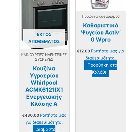
Προϊόντα καθαρισμού
Καθαριστικό
Ψυγείου Activ’
ΕΚΤΌΣ
0 Wpro
ΑΠΟΘΈΜΑΤΟΣ
Ρωτήστε μας για
€
12.00
ΚΑΙΝΟΥΡΓΙΕΣ ΗΛΕΚΤΡΙΚΕΣ
διαθεσιμότητα.
ΣΥΣΚΕΥΕΣ
Προσθήκη στο
Κουζίνα
Καλάθι
Υγραερίου
Whirlpool
ACMK6121IX1
Ενεργειακής
Κλάσης Α
Ρωτήστε μας
€
430.00
για διαθεσιμότητα.
Διαβάστε