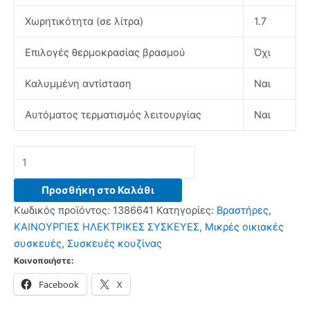
Χωρητικότητα (σε λίτρα)
1.7
Επιλογές θερμοκρασίας βρασμού
Όχι
Καλυμμένη αντίσταση
Ναι
Αυτόματος τερματισμός λειτουργίας
Ναι
GRUPPE
EKS
17159C
Προσθήκη στο Καλάθι
Βραστήρας
Κωδικός προϊόντος:
1386641
Κατηγορίες:
Βραστήρες
,
Red
ΚΑΙΝΟΥΡΓΙΕΣ ΗΛΕΚΤΡΙΚΕΣ ΣΥΣΚΕΥΕΣ
,
Μικρές οικιακές
ποσότητα
συσκευές
,
Συσκευές κουζίνας
Κοινοποιήστε:
Facebook
X