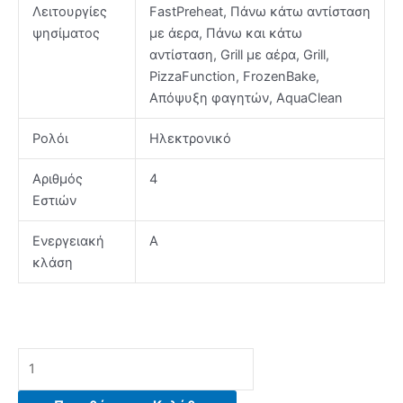
Λειτουργίες
FastPreheat, Πάνω κάτω αντίσταση
ψησίματος
με άερα, Πάνω και κάτω
αντίσταση, Grill με αέρα, Grill,
PizzaFunction, FrozenBake,
Απόψυξη φαγητών, AquaClean
Ρολόι
Ηλεκτρονικό
Αριθμός
4
Εστιών
Ενεργειακή
Α
κλάση
GORENJE
GEC6C40BG
(745691)