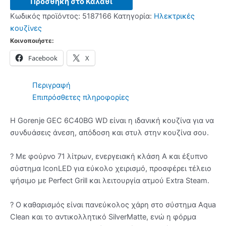
Προσθήκη στο Καλάθι
Ηλεκτρική
Κωδικός προϊόντος:
5187166
Κατηγορία:
Ηλεκτρικές
κουζίνα
κουζίνες
Black
Κοινοποιήστε:
-
Facebook
X
(12
δόσεις
άτοκα)
Περιγραφή
ποσότητα
Επιπρόσθετες πληροφορίες
Η Gorenje GEC 6C40BG WD είναι η ιδανική κουζίνα για να
συνδυάσεις άνεση, απόδοση και στυλ στην κουζίνα σου.
? Με φούρνο 71 λίτρων, ενεργειακή κλάση A και έξυπνο
σύστημα IconLED για εύκολο χειρισμό, προσφέρει τέλειο
ψήσιμο με Perfect Grill και λειτουργία ατμού Extra Steam.
? Ο καθαρισμός είναι πανεύκολος χάρη στο σύστημα Aqua
Clean και το αντικολλητικό SilverMatte, ενώ η φόρμα