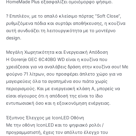
HomeMade Plus εξασφαλίζει ομοιόμορφο ψήσιμο.
? Επιπλέον, με το απαλό κλείσιμο πόρτας “Soft Close”,
ρυθμιζόμενα πόδια και συρτάρι αποθήκευσης, η κουζίνα
αυτή συνδυάζει τη λειτουργικότητα με το μοντέρνο
design.
Μεγάλη Χωρητικότητα και Ενεργειακή Απόδοση
Η Gorenje GEC 6C40BG WD είναι η κουζίνα που
χρειάζεσαι για να αναλάβεις δράση στην κουζίνα σου! Με
φούρνο 71 λίτρων, σου προσφέρει άπλετο χώρο για να
μαγειρεύεις όλα τα αγαπημένα σου πιάτα χωρίς
περιορισμούς. Και με ενεργειακή κλάση A, μπορείς να
είσαι σίγουρος ότι η απόδοσή της είναι το ίδιο
εντυπωσιακή όσο και η εξοικονόμηση ενέργειας.
Έξυπνος Έλεγχος με IconLED Οθόνη
Με την οθόνη IconLED και το ψηφιακό ρολόι /
προγραμματιστή, έχεις τον απόλυτο έλεγχο του