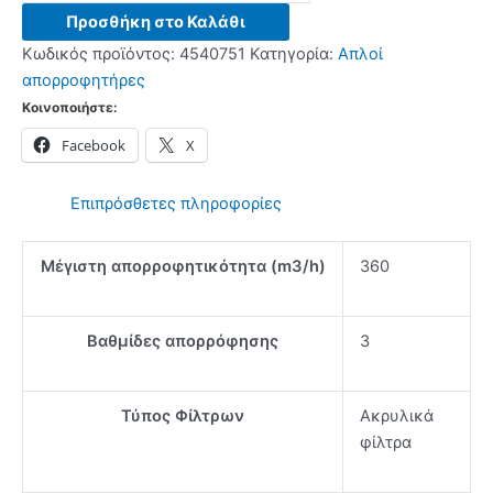
2.0
Προσθήκη στο Καλάθι
375
Κωδικός προϊόντος:
4540751
Κατηγορία:
Απλοί
Απλοί
απορροφητήρες
απορροφητήρες
Κοινοποιήστε:
-
Facebook
X
(24
δόσεις
άτοκα)
Επιπρόσθετες πληροφορίες
ποσότητα
Μέγιστη απορροφητικότητα (m3/h)
360
Βαθμίδες απορρόφησης
3
Τύπος Φίλτρων
Ακρυλικά
φίλτρα