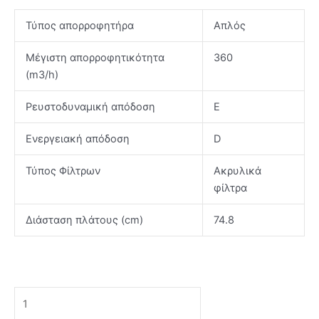
Τύπος απορροφητήρα
Απλός
Μέγιστη απορροφητικότητα
360
(m3/h)
Ρευστοδυναμική απόδοση
E
Ενεργειακή απόδοση
D
Τύπος Φίλτρων
Ακρυλικά
φίλτρα
Διάσταση πλάτους (cm)
74.8
DAVOLINE
OLYMPIA