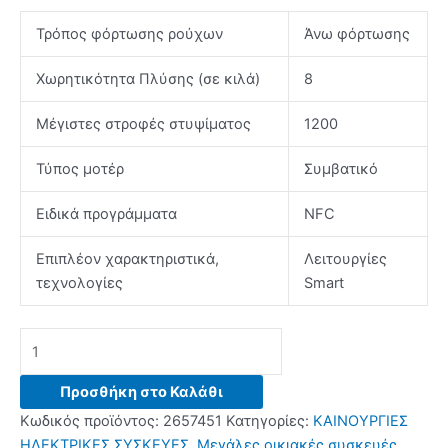
Τρόπος φόρτωσης ρούχων
Άνω φόρτωσης
Χωρητικότητα Πλύσης (σε κιλά)
8
Μέγιστες στροφές στυψίματος
1200
Τύπος μοτέρ
Συμβατικό
Ειδικά προγράμματα
NFC
Επιπλέον χαρακτηριστικά,
Λειτουργίες
τεχνολογίες
Smart
CANDY
CSTG
282DE/1-
Προσθήκη στο Καλάθι
S
Κωδικός προϊόντος:
2657451
Κατηγορίες:
ΚΑΙΝΟΥΡΓΙΕΣ
Πλυντήριο
ΗΛΕΚΤΡΙΚΕΣ ΣΥΣΚΕΥΕΣ
,
Μεγάλες οικιακές συσκευές
,