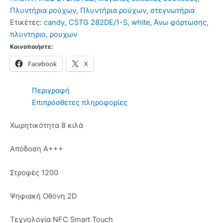
ρούχων
Πλυντήρια ρούχων
,
Πλυντήρια ρούχων, στεγνωτήρια
White
Ετικέτες:
candy
,
CSTG 282DE/1-S
,
white
,
Άνω φόρτωσης
,
ποσότητα
πλυντηριο
,
ρουχων
Κοινοποιήστε:
Facebook
X
Περιγραφή
Επιπρόσθετες πληροφορίες
Χωρητικότητα 8 κιλά
Απόδοση Α+++
Στροφές 1200
Ψηφιακή Οθόνη 2D
Τεχνολογία NFC Smart Touch