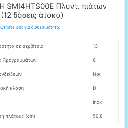
 SMI4HTS00E Πλυντ. πιάτων
 (12 δόσεις άτοκα)
ωτήστε μας για διαθεσιμότητα.
κότητα σε σερβίτσια
13
ς Προγραμμάτων
6
ενδείξεων
Ναι
ιακή κλάση
D
Inox
ση πλάτους (cm)
59.8