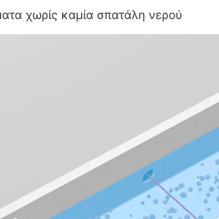
ματα χωρίς καμία σπατάλη νερού