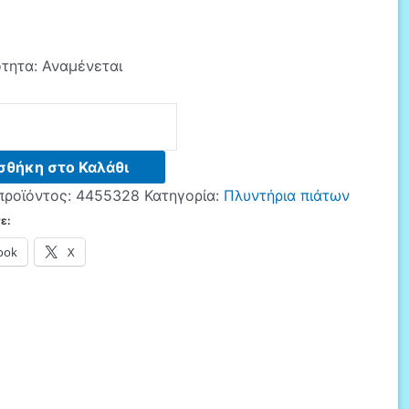
ότητα:
Αναμένεται
00E
σθήκη στο Καλάθι
προϊόντος:
4455328
Κατηγορία:
Πλυντήρια πιάτων
ε:
ook
X