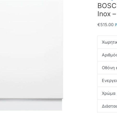
BOSCH
Inox –
€
515.00
Ρ
Χωρητι
Αριθμό
Οθόνη 
Ενεργε
Χρώμα
Διάστα