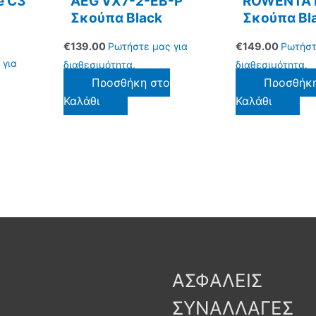
e C3
AEG VX7-2-EB-P
ROWENTA 
Σκούπα Black
Σκούπα Bl
€
139.00
Ρωτήστε μας για
€
149.00
Ρωτήστ
 για
διαθεσιμότητα.
διαθεσιμότητα.
Προσθήκη στο
Προσθήκ
Καλάθι
Καλάθι
ΑΣΦΑΛΕΙΣ
ΣΥΝΑΛΛΑΓΕΣ