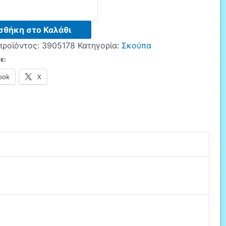
S
σθήκη στο Καλάθι
προϊόντος:
3905178
Κατηγορία:
Σκούπα
ε:
ook
X