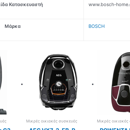
λίδα Κατασκευαστή
www.bosch-home.
Μάρκα
BOSCH
υές
Μικρές οικιακές συσκευές
Μικρές οικιακές