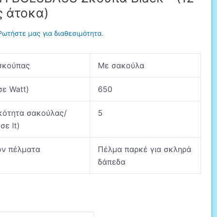
ς άτοκα)
Ρωτήστε μας για διαθεσιμότητα.
σκούπας
Με σακούλα
σε Watt)
650
κότητα σακούλας/
5
σε lt)
ον πέλματα
Πέλμα παρκέ για σκληρά
δάπεδα