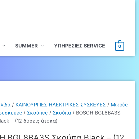
SUMMER
ΥΠHΡΕΣΙΕΣ SERVICE
0
ελίδα
/
ΚΑΙΝΟΥΡΓΙΕΣ ΗΛΕΚΤΡΙΚΕΣ ΣΥΣΚΕΥΕΣ
/
Μικρές
 συσκευές
/
Σκούπες
/
Σκούπα
/ BOSCH BGL8BA3S
ack – (12 δόσεις άτοκα)
 BGL8BA3S Σκούπα Black – (12