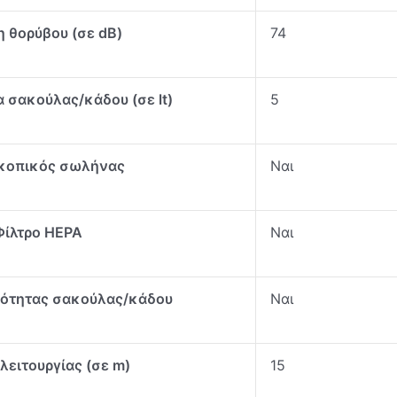
 θορύβου (σε dB)
74
 σακούλας/κάδου (σε lt)
5
κοπικός σωλήνας
Ναι
Φίλτρο ΗΕΡΑ
Ναι
ρότητας σακούλας/κάδου
Ναι
λειτουργίας (σε m)
15