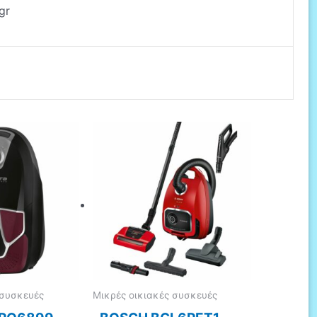
gr
 συσκευές
Μικρές οικιακές συσκευές