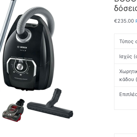
δόσει
€
235.00
Τύπος 
Ισχύς (
Χωρητι
κάδου (
Επιπλέ