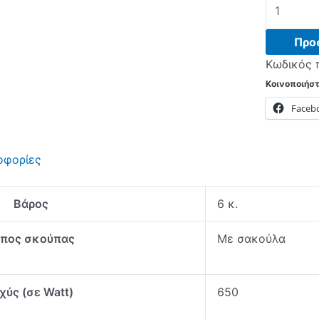
BOSCH
BGL8BA3
Σκούπα
Προ
Black
Κωδικός 
-
Κοινοποιήστ
(12
Faceb
δόσεις
άτοκα)
ποσότητα
οφορίες
Βάρος
6 κ.
ύπος σκούπας
Με σακούλα
χύς (σε Watt)
650