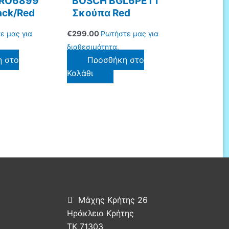
RO6899
BOSCH BGL6PET1
ack/Red
Σκούπα Red
ε μας για
€
299.00
Ρωτήστε μας για
διαθεσιμότητα.
η στο
Προσθήκη στο
Καλάθι
Μάχης Κρήτης 26

Ηράκλειο Κρήτης
ΤΚ 71303