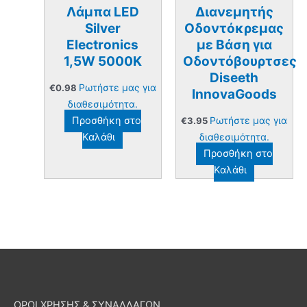
Λάμπα LED
Διανεμητής
Silver
Οδοντόκρεμας
Electronics
με Βάση για
1,5W 5000K
Οδοντόβουρτσες
Diseeth
Ρωτήστε μας για
€
0.98
InnovaGoods
διαθεσιμότητα.
Προσθήκη στο
Ρωτήστε μας για
€
3.95
Καλάθι
διαθεσιμότητα.
Προσθήκη στο
Καλάθι
ΟΡΟΙ ΧΡΗΣΗΣ & ΣΥΝΑΛΛΑΓΩΝ