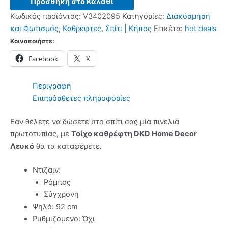
Προσθήκη στο Καλάθι
καθρέφτη
Κωδικός προϊόντος:
V3402095
Κατηγορίες:
Διακόσμηση
DKD
και Φωτισμός
,
Καθρέφτες
,
Σπίτι | Κήπος
Ετικέτα:
hot deals
Home
Κοινοποιήστε:
Decor
Facebook
X
Λευκό
ποσότητα
Περιγραφή
Επιπρόσθετες πληροφορίες
Εάν θέλετε να δώσετε στο σπίτι σας μία πινελιά
πρωτοτυπίας, με
Τοίχο καθρέφτη DKD Home Decor
Λευκό
θα τα καταφέρετε.
Ντιζάιν:
Ρόμπος
Σύγχρονη
Ψηλό: 92 cm
Ρυθμιζόμενο: Όχι