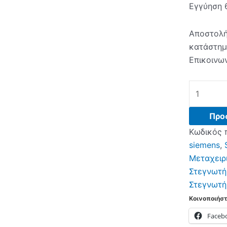
Εγγύηση 
Αποστολή
κατάστη
Επικοινων
Στεγνωτή
Siemens
ποσότητα
Προ
Κωδικός 
siemens
,
Μεταχειρ
Στεγνωτή
Στεγνωτή
Κοινοποιήστ
Faceb