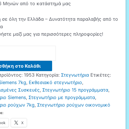
6 Μηνών από το κατάστημά μας
 σε όλη την Ελλάδα – Δυνατότητα παραλαβής από το
μα
ήστε μαζί μας για περισσότερες πληροφορίες!
ριο
σθήκη στο Καλάθι
προϊόντος:
1953
Κατηγορία:
Στεγνωτήρια
Ετικέτες:
Siemens 7kg
,
Εκθεσιακό στεγνωτήριο
,
ισμένες Συσκευές
,
Στεγνωτήριο 15 προγράμματα
,
ριο Siemens
,
Στεγνωτήριο με προγράμματα
,
ριο ρούχων 7kg
,
Στεγνωτήριο ρούχων οικονομικό
ε:
ook
X