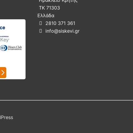
ΤΚ 71303
Ελλάδα
2810 371 361

info@siskevi.gr

dPress