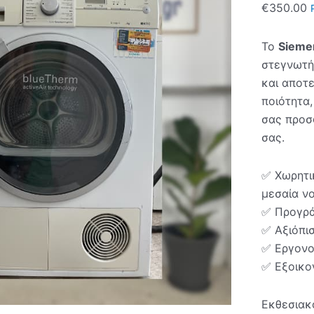
€
350.00
Το
Sieme
στεγνωτήρ
και αποτ
ποιότητα
σας προσ
σας.
✅ Χωρητι
μεσαία ν
✅ Προγρ
✅ Αξιόπι
✅ Εργονο
✅ Εξοικο
Εκθεσιακ