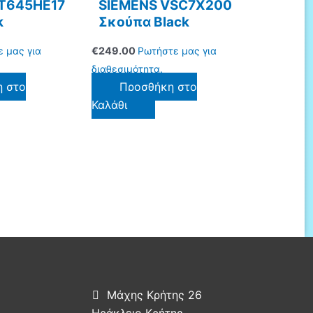
ET645HE17
SIEMENS VSC7X200
k
Σκούπα Black
 μας για
€
249.00
Ρωτήστε μας για
διαθεσιμότητα.
η στο
Προσθήκη στο
Καλάθι
Μάχης Κρήτης 26

Ηράκλειο Κρήτης