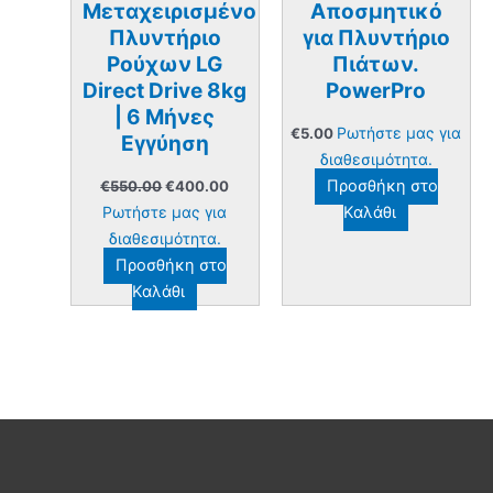
Μεταχειρισμένο
Αποσμητικό
Πλυντήριο
για Πλυντήριο
Ρούχων LG
Πιάτων.
Direct Drive 8kg
PowerPro
| 6 Μήνες
Ρωτήστε μας για
€
5.00
Εγγύηση
διαθεσιμότητα.
Original
Η
Προσθήκη στο
€
550.00
€
400.00
price
τρέχουσα
Ρωτήστε μας για
Καλάθι
was:
τιμή
€550.00.
είναι:
διαθεσιμότητα.
€400.00.
Προσθήκη στο
Καλάθι