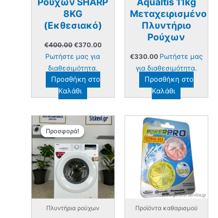
Ρούχων SHARP
Aqualtis 11kg
8KG
Μεταχειρισμένο
(Εκθεσιακό)
Πλυντήριο
Ρούχων
Original
Η
€
400.00
€
370.00
price
τρέχουσα
Ρωτήστε μας για
Ρωτήστε μας
€
330.00
was:
τιμή
€400.00.
είναι:
διαθεσιμότητα.
για διαθεσιμότητα.
€370.00.
Προσθήκη στο
Προσθήκη στο
Καλάθι
Καλάθι
Προσφορά!
Προσφορά!
Πλυντήρια ρούχων
Προϊόντα καθαρισμού