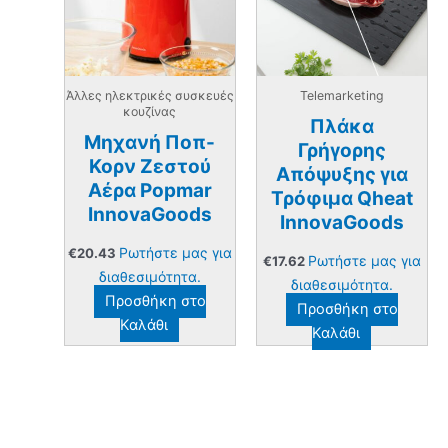
Άλλες ηλεκτρικές συσκευές
Telemarketing
κουζίνας
Πλάκα
Μηχανή Ποπ-
Γρήγορης
Κορν Ζεστού
Απόψυξης για
Αέρα Popmar
Τρόφιμα Qheat
InnovaGoods
InnovaGoods
Ρωτήστε μας για
€
20.43
Ρωτήστε μας για
€
17.62
διαθεσιμότητα.
διαθεσιμότητα.
Προσθήκη στο
Προσθήκη στο
Καλάθι
Καλάθι