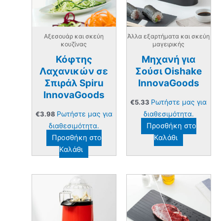
Αξεσουάρ και σκεύη
Άλλα εξαρτήματα και σκεύη
κουζίνας
μαγειρικής
Κόφτης
Μηχανή για
Λαχανικών σε
Σούσι Oishake
Σπιράλ Spiru
InnovaGoods
InnovaGoods
Ρωτήστε μας για
€
5.33
Ρωτήστε μας για
διαθεσιμότητα.
€
3.98
διαθεσιμότητα.
Προσθήκη στο
Προσθήκη στο
Καλάθι
Καλάθι