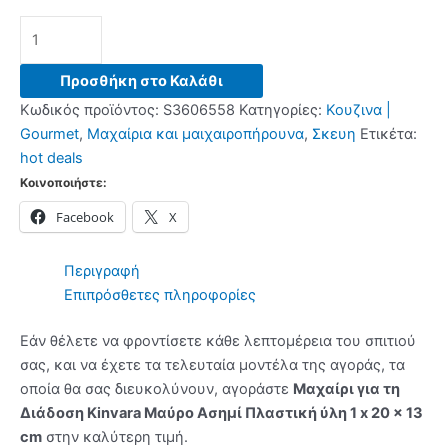
Μαχαίρι
για
τη
Προσθήκη στο Καλάθι
Διάδοση
Κωδικός προϊόντος:
S3606558
Κατηγορίες:
Κουζινα |
Kinvara
Gourmet
,
Μαχαίρια και μαιχαιροπήρουνα
,
Σκευη
Ετικέτα:
Μαύρο
hot deals
Ασημί
Κοινοποιήστε:
Πλαστική
Facebook
X
ύλη
1
x
Περιγραφή
20
Επιπρόσθετες πληροφορίες
x
13
Εάν θέλετε να φροντίσετε κάθε λεπτομέρεια του σπιτιού
cm
σας, και να έχετε τα τελευταία μοντέλα της αγοράς, τα
ποσότητα
οποία θα σας διευκολύνουν, αγοράστε
Μαχαίρι για τη
Διάδοση Kinvara Μαύρο Ασημί Πλαστική ύλη 1 x 20 x 13
cm
στην καλύτερη τιμή.