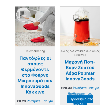
Telemarketing
Άλλες ηλεκτρικές συσκευές
κουζίνας
Παντόφλες οι
Μηχανή Ποπ-
οποίες
Κορν Ζεστού
Θερμένοντε
Αέρα Popmar
στο Φούρνο
InnovaGoods
Μικροκυμάτων
InnovaGoods
Ρωτήστε μας για
€
20.43
Κόκκινο
διαθεσιμότητα.
Προσθήκη στο
Ρωτήστε μας για
€
8.23
Καλάθι