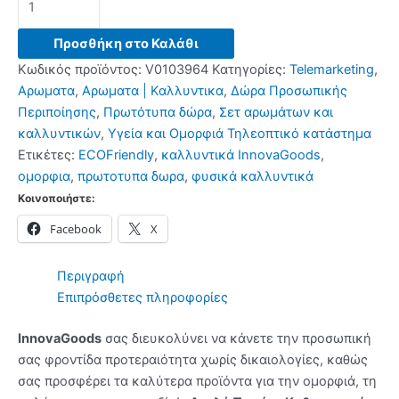
Πακέτο
Καθαρισμού
Προσθήκη στο Καλάθι
Προσώπου
Κωδικός προϊόντος:
V0103964
Κατηγορίες:
Telemarketing
,
Rice
Αρωματα
,
Αρωματα | Καλλυντικα
,
Δώρα Προσωπικής
InnovaGoods
Περιποίησης
,
Πρωτότυπα δώρα
,
Σετ αρωμάτων και
ποσότητα
καλλυντικών
,
Υγεία και Ομορφιά Τηλεοπτικό κατάστημα
Ετικέτες:
ECOFriendly
,
καλλυντικά InnovaGoods
,
ομορφια
,
πρωτοτυπα δωρα
,
φυσικά καλλυντικά
Κοινοποιήστε:
Facebook
X
Περιγραφή
Επιπρόσθετες πληροφορίες
InnovaGoods
σας διευκολύνει να κάνετε την προσωπική
σας φροντίδα προτεραιότητα χωρίς δικαιολογίες, καθώς
σας προσφέρει τα καλύτερα προϊόντα για την ομορφιά, τη