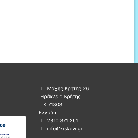
Μάχης Κρήτης 26

Ηράκλειο Κρήτης
ΤΚ 71303
Ελλάδα
2810 371 361

info@siskevi.gr
