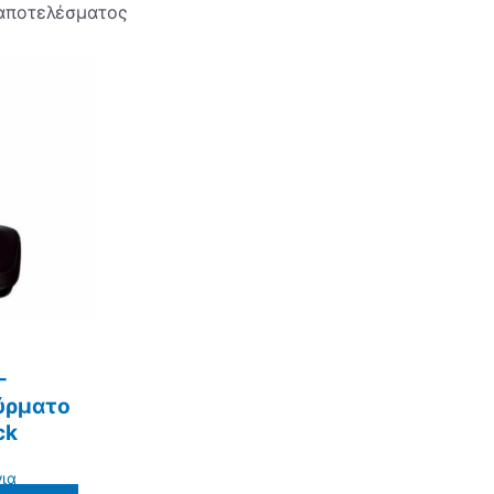
 αποτελέσματος
-
ύρματο
ck
ια