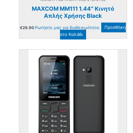
MAXCOM MM111 1.44″ Κινητό
Απλής Χρήσης Black
Ρωτήστε μας για διαθεσιμότητα.
Προσθήκη
€
29.90
στο Καλάθι