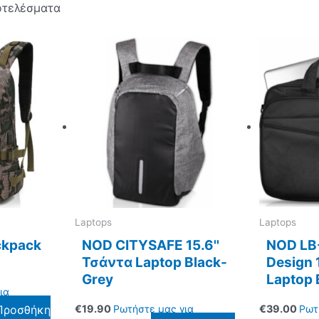
οτελέσματα
Laptops
Laptops
kpack
NOD CITYSAFE 15.6''
NOD LB
Τσάντα Laptop Black-
Design 
Grey
Laptop 
ια
Προσθήκη
€
19.90
Ρωτήστε μας για
€
39.00
Ρωτ