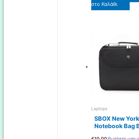
στο Καλάθι
Laptops
SBOX New York
Notebook Bag 
€
10.00
Ρωτήστε μας γ