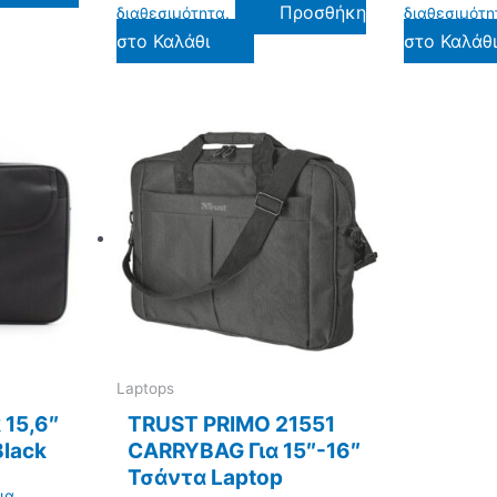
Προσθήκη
διαθεσιμότητα.
διαθεσιμότη
στο Καλάθι
στο Καλάθ
Laptops
 15,6″
TRUST PRIMO 21551
Black
CARRYBAG Για 15″-16″
Τσάντα Laptop
ια