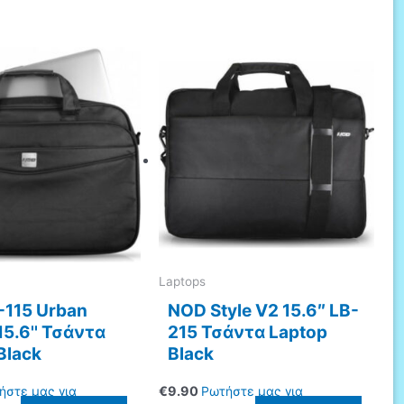
Laptops
-115 Urban
NOD Style V2 15.6″ LB-
15.6'' Τσάντα
215 Τσάντα Laptop
Black
Black
ήστε μας για
€
9.90
Ρωτήστε μας για