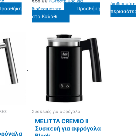
ια
€
55.00
Ρωτήστε μας για
διαθεσιμότη
Προσθήκη
Προσθήκη
διαθεσιμότητα.
περισσότε
στο Καλάθι
ΚΕΣ
Συσκευές για αφρόγαλα
MELITTA CREMIO II
Συσκευή για αφρόγαλα
φρόγαλα
Black