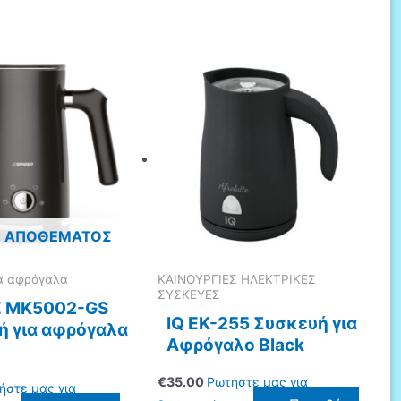
Σ ΑΠΟΘΈΜΑΤΟΣ
ια αφρόγαλα
ΚΑΙΝΟΥΡΓΙΕΣ ΗΛΕΚΤΡΙΚΕΣ
ΣΥΣΚΕΥΕΣ
 MK5002-GS
IQ EK-255 Συσκευή για
ή για αφρόγαλα
Αφρόγαλο Black
€
35.00
Ρωτήστε μας για
ήστε μας για