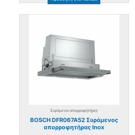
was:
τιμή
€420.00.
είναι:
€370.00.
Συρόμενοι απορροφητήρες
BOSCH DFR067A52 Συρόμενος
απορροφητήρας Inox