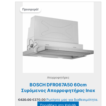
Προσφορά!
Απορροφητήρες
BOSCH DFR067A50 60cm
Συρόμενος Απορροφητήρας Inox
Original
Η
Ρωτήστε μας για διαθεσιμότητα.
€
420.00
€
370.00
price
τρέχουσα
Προσθήκη στο Καλάθι