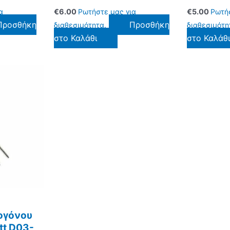
α
€
6.00
Ρωτήστε μας για
€
5.00
Ρωτήσ
Προσθήκη
Προσθήκη
διαθεσιμότητα.
διαθεσιμότη
στο Καλάθι
στο Καλάθ
ογόνου
tt D03-