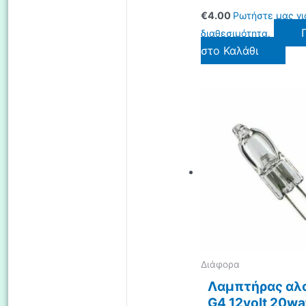
€
4.00
Ρωτήστε μας γι
διαθεσιμότητα.
στο Καλάθι
Διάφορα
Λαμπτήρας αλ
G4 12volt 20wa