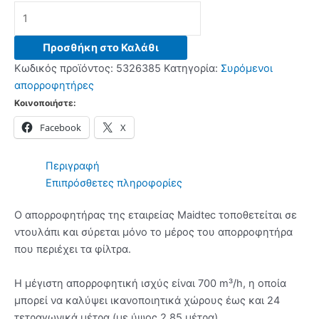
PYRAMIS
TURBO
60
Προσθήκη στο Καλάθι
INOX
Κωδικός προϊόντος:
5326385
Κατηγορία:
Συρόμενοι
(065037201)
απορροφητήρες
Συρόμενοι
Κοινοποιήστε:
απορροφητήρες
Facebook
X
-
(6
δόσεις
Περιγραφή
άτοκα)
Επιπρόσθετες πληροφορίες
ποσότητα
Ο απορροφητήρας της εταιρείας Maidtec τοποθετείται σε
ντουλάπι και σύρεται μόνο το μέρος του απορροφητήρα
που περιέχει τα φίλτρα.
Η μέγιστη απορροφητική ισχύς είναι 700 m³/h, η οποία
μπορεί να καλύψει ικανοποιητικά χώρους έως και 24
τετραγωνικά μέτρα (με ύψος 2,85 μέτρα).