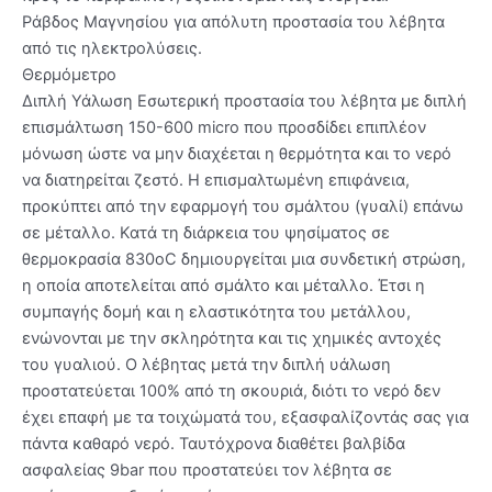
Ράβδος Μαγνησίου για απόλυτη προστασία του λέβητα
από τις ηλεκτρολύσεις.
Θερμόμετρο
Διπλή Υάλωση Εσωτερική προστασία του λέβητα με διπλή
επισμάλτωση 150-600 micro που προσδίδει επιπλέον
μόνωση ώστε να μην διαχέεται η θερμότητα και το νερό
να διατηρείται ζεστό. Η επισμαλτωμένη επιφάνεια,
προκύπτει από την εφαρμογή του σμάλτου (γυαλί) επάνω
σε μέταλλο. Κατά τη διάρκεια του ψησίματος σε
θερμοκρασία 830οC δημιουργείται μια συνδετική στρώση,
η οποία αποτελείται από σμάλτο και μέταλλο. Έτσι η
συμπαγής δομή και η ελαστικότητα του μετάλλου,
ενώνονται με την σκληρότητα και τις χημικές αντοχές
του γυαλιού. Ο λέβητας μετά την διπλή υάλωση
προστατεύεται 100% από τη σκουριά, διότι το νερό δεν
έχει επαφή με τα τοιχώματά του, εξασφαλίζοντάς σας για
πάντα καθαρό νερό. Ταυτόχρονα διαθέτει βαλβίδα
ασφαλείας 9bar που προστατεύει τον λέβητα σε