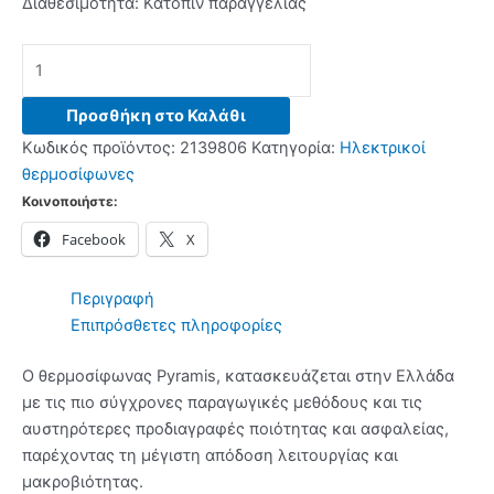
Διαθεσιμότητα:
Κατόπιν παραγγελίας
PYRAMIS
80L
ΟΡΙΖΟΝΤΙΟΣ
Προσθήκη στο Καλάθι
ΔΕΞΙ
Κωδικός προϊόντος:
2139806
Κατηγορία:
Ηλεκτρικοί
(027032701)
θερμοσίφωνες
Ηλεκτρικός
Κοινοποιήστε:
Θερμοσίφωνας
Facebook
X
ποσότητα
Περιγραφή
Επιπρόσθετες πληροφορίες
Ο θερμοσίφωνας Pyramis, κατασκευάζεται στην Ελλάδα
με τις πιο σύγχρονες παραγωγικές μεθόδους και τις
αυστηρότερες προδιαγραφές ποιότητας και ασφαλείας,
παρέχοντας τη μέγιστη απόδοση λειτουργίας και
μακροβιότητας.