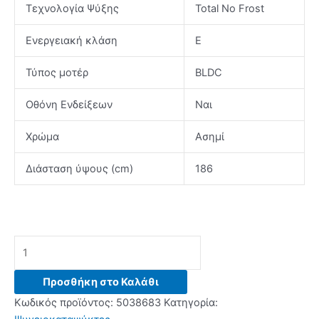
Τεχνολογία Ψύξης
Total No Frost
Ενεργειακή κλάση
E
Τύπος μοτέρ
BLDC
Οθόνη Ενδείξεων
Ναι
Χρώμα
Ασημί
Διάσταση ύψους (cm)
186
LG
GBV21L0EPY
Ψυγειοκαταψύκτης
Προσθήκη στο Καλάθι
Platinum
Κωδικός προϊόντος:
5038683
Κατηγορία:
Silver