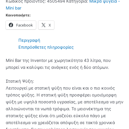
Κωδικός προϊόντος:
4505494
Κατηγορία:
Μικρά ψυγεία -
Silver
Mini bar
-
Κοινοποιήστε:
(3
Facebook
X
δόσεις
άτοκα)
ποσότητα
Περιγραφή
Επιπρόσθετες πληροφορίες
Mini Bar της Inventor με χωρητικότητα 43 λίτρα, που
μπορεί να καλύψει τις ανάγκες ενός ή δύο ατόμων.
Στατική Ψύξη:
Λειτουργεί με στατική ψύξη που είναι και ο πιο κοινός
τρόπος ψύξης. Η στατική ψύξη προσφέρει ομοιόμορφη
ψύξη με υψηλά ποσοστά υγρασίας, με αποτέλεσμα να μην
αλλοιώνονται τα νωπά τρόφιμα. Το μειονέκτημα της
στατικής ψύξης είναι ότι μαζεύει εύκολα πάγο με
αποτέλεσμα να χρειάζεται απόψυξη σε τακτά χρονικά