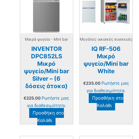
Μικρά ψυγεία - Mini bar
Μεγάλες οικιακές συσκευές
INVENTOR
IQ RF-506
DPC852LS
Μικρό
Μικρό
ψυγείο/Mini bar
ψυγείο/Mini bar
White
Silver – (6
Ρωτήστε μας
€
235.00
δόσεις άτοκα)
για διαθεσιμότητα.
Ρωτήστε μας
Προσθήκη στο
€
225.00
για διαθεσιμότητα.
Καλάθι
Προσθήκη στο
Καλάθι