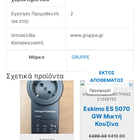
Εγγύηση Προμηθευτή
2
(σε έτη)
Ιστοσελίδα
www.gruppe.gr
Κατασκευαστή
Μάρκα
GRUPPE
ΕΚΤΌΣ
Σχετικά προϊόντα
ΑΠΟΘΈΜΑΤΟΣ
Προσφορά!
Προσφορά!
ΚΑΙΝΟΥΡΓΙΕΣ ΗΛΕΚΤΡΙΚΕΣ
ΣΥΣΚΕΥΕΣ
Eskimo ES 5070
GW Μικτή
Κουζίνα
Original
Η
€
499.00
€
410.00
price
τρέχου
Διάφορα