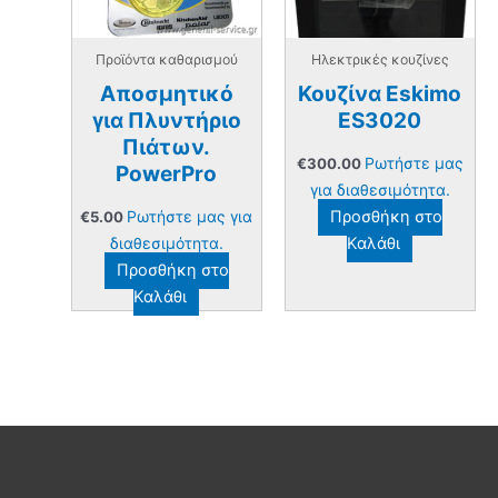
Προϊόντα καθαρισμού
Ηλεκτρικές κουζίνες
Αποσμητικό
Κουζίνα Eskimo
για Πλυντήριο
ES3020
Πιάτων.
Ρωτήστε μας
€
300.00
PowerPro
για διαθεσιμότητα.
Ρωτήστε μας για
Προσθήκη στο
€
5.00
διαθεσιμότητα.
Καλάθι
Προσθήκη στο
Καλάθι