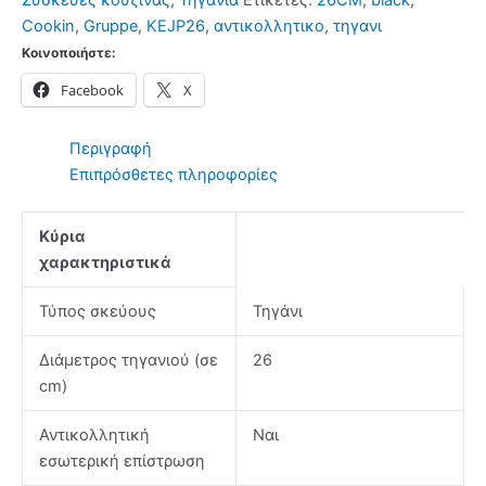
Συσκευές κουζίνας
,
Τηγάνια
Ετικέτες:
26CM
,
black
,
Black
Cookin
,
Gruppe
,
KEJP26
,
αντικολλητικο
,
τηγανι
ποσότητα
Κοινοποιήστε:
Facebook
X
Περιγραφή
Επιπρόσθετες πληροφορίες
Κύρια
χαρακτηριστικά
Τύπος σκεύους
Τηγάνι
Διάμετρος τηγανιού (σε
26
cm)
Αντικολλητική
Ναι
εσωτερική επίστρωση