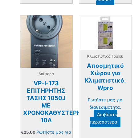
Κλιματιστικά Τοίχου
Αποσμητικό
Χώρου για
Διάφορα
Κλιματιστικό.
VP-I-173
Wpro
ΕΠΙΤΗΡΗΤΗΣ
ΤΑΣΗΣ 1050J
Ρωτήστε μας για
ΜΕ
διαθεσιμότητα.
ΧΡΟΝΟΚΑΘΥΣΤΕΡΗΣΗ
Διαβάστε
10Α
περισσότερα
Ρωτήστε μας για
€
25.00