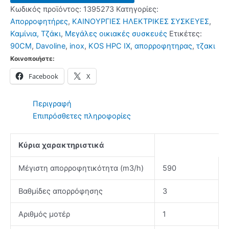
IX
Κωδικός προϊόντος:
1395273
Κατηγορίες:
90cm
Απορροφητήρες
,
ΚΑΙΝΟΥΡΓΙΕΣ ΗΛΕΚΤΡΙΚΕΣ ΣΥΣΚΕΥΕΣ
,
Απορροφητήρας
Καμίνια, Τζάκι
,
Μεγάλες οικιακές συσκευές
Ετικέτες:
Τζάκι
90CM
,
Davoline
,
inox
,
KOS HPC IX
,
απορροφητηρας
,
τζακι
Inox
Κοινοποιήστε:
ποσότητα
Facebook
X
Περιγραφή
Επιπρόσθετες πληροφορίες
Κύρια χαρακτηριστικά
Μέγιστη απορροφητικότητα (m3/h)
590
Βαθμίδες απορρόφησης
3
Αριθμός μοτέρ
1