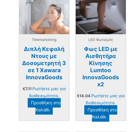
Telemarketing
LED Φωτισμός
Διπλή Kεφαλή
Φως LED με
Nτους με
Αισθητήρα
Δοσομετρητή 3
Κίνησης
σε 1 Xawara
Lumtoo
InnovaGoods
InnovaGoods
x2
Ρωτήστε μας για
€
7.11
διαθεσιμότητα.
Ρωτήστε μας για
€
14.04
Προσθήκη στο
διαθεσιμότητα.
Καλάθι
Προσθήκη στο
Καλάθι