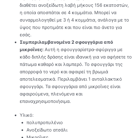
διαθέτει ανοξείδωτη λαβή μήκους 156 εκατοστών,
η οποία αποσπάται σε 4 κομμάτια. Μπορεί να
συναρμολογηθεί με 3 ή 4 κομμάτια, ανάλογα με το
ύψος που προτιμάτε και που είναι πιο άνετο για
εσάς.
Συμπεριλαμβανομένα 2 σφουγγάρια από
μικροΐνες:
Αυτή η σφουγγαρίστρα-σφύριγγα με
κάδο διπλής δράσης είναι ιδανική για να αφήσετε το
πάτωμα καθαρό και λαμπερό. Το σφουγγάρι της
απορροφά το νερό και αφαιρεί τη βρωμιά
αποτελεσματικά. Περιλαμβάνει 1 ανταλλακτικό
σφουγγάρι. Τα σφουγγάρια από μικροΐνες είναι
αφαιρούμενα, πλενόμενα και
επαναχρησιμοποιήσιμα.
Υλικό:
πολυπροπυλένιο
Ανοξείδωτο ατσάλι
Μικροΐνες