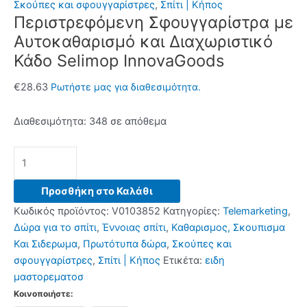
Σκούπες και σφουγγαρίστρες
,
Σπίτι | Κήπος
Περιστρεφόμενη Σφουγγαρίστρα με
Αυτοκαθαρισμό και Διαχωριστικό
Κάδο Selimop InnovaGoods
€
28.63
Ρωτήστε μας για διαθεσιμότητα.
Διαθεσιμότητα:
348 σε απόθεμα
Περιστρεφόμενη
Σφουγγαρίστρα
με
Προσθήκη στο Καλάθι
Αυτοκαθαρισμό
Κωδικός προϊόντος:
V0103852
Κατηγορίες:
Telemarketing
,
και
Δώρα για το σπίτι
,
Έννοιας σπίτι
,
Καθαρισμος, Σκουπισμα
Διαχωριστικό
Και Σιδερωμα
,
Πρωτότυπα δώρα
,
Σκούπες και
Κάδο
σφουγγαρίστρες
,
Σπίτι | Κήπος
Ετικέτα:
ειδη
Selimop
μαστορεματοσ
InnovaGoods
Κοινοποιήστε:
ποσότητα