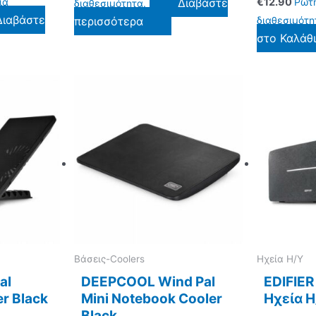
ια
Διαβάστε
€
12.90
Ρωτή
διαθεσιμότητα.
Διαβάστε
περισσότερα
διαθεσιμότη
στο Καλάθ
Βάσεις-Coolers
Ηχεία Η/Υ
al
DEEPCOOL Wind Pal
EDIFIER
r Black
Mini Notebook Cooler
Ηχεία 
Black