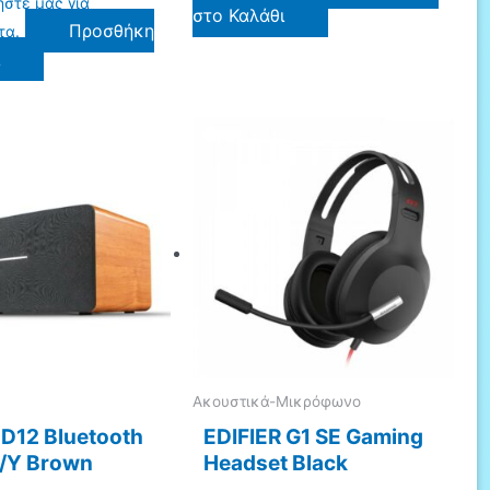
στε μας για
στο Καλάθι
Προσθήκη
τα.
ι
Ακουστικά-Μικρόφωνο
 D12 Bluetooth
EDIFIER G1 SE Gaming
Η/Υ Brown
Headset Black