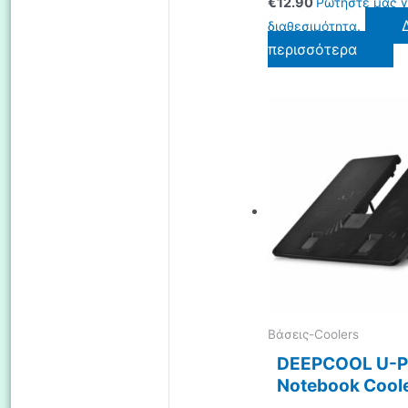
€
12.90
Ρωτήστε μας γ
διαθεσιμότητα.
περισσότερα
Βάσεις-Coolers
DEEPCOOL U-P
Notebook Coole