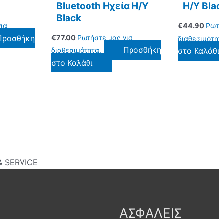
Bluetooth Ηχεία Η/Υ
Η/Υ Bla
Black
ια
€
44.90
Ρωτ
Προσθήκη
€
77.00
Ρωτήστε μας για
διαθεσιμότη
Προσθήκη
διαθεσιμότητα.
στο Καλάθ
στο Καλάθι
 SERVICE
ΑΣΦΑΛΕΙΣ