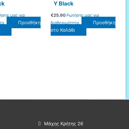
ck
Υ Black
ήστε μας για
€
25.90
Ρωτήστε μας για
Προσθήκη
Προσθήκη
τα.
διαθεσιμότητα.
ι
στο Καλάθι
Μάχης Κρήτης 26
