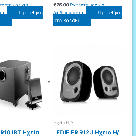
τήστε μας για
€
25.00
Ρωτήστε μας για
Προσθήκη
Προσθήκη
τα.
διαθεσιμότητα.
ι
στο Καλάθι
Ηχεία Η/Υ
 R101BT Ηχεία
EDIFIER R12U Ηχεία Η/