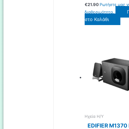
€
21.90
Ρωτήστε μας γ
διαθεσιμότητα.
στο Καλάθι
Ηχεία Η/Υ
EDIFIER M1370