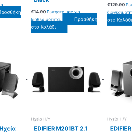
ια
€
129.90
Ρω
Προσθήκη
€
14.90
Ρωτήστε μας για
διαθεσιμότη
Προσθήκη
διαθεσιμότητα.
στο Καλάθ
στο Καλάθι
Ηχεία Η/Υ
Ηχεία Η/Υ
 Ηχεία
EDIFIER M201BT 2.1
EDIFIER