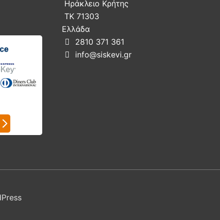
Ηράκλειο Κρήτης
ΤΚ 71303
Ελλάδα
2810 371 361

info@siskevi.gr

dPress