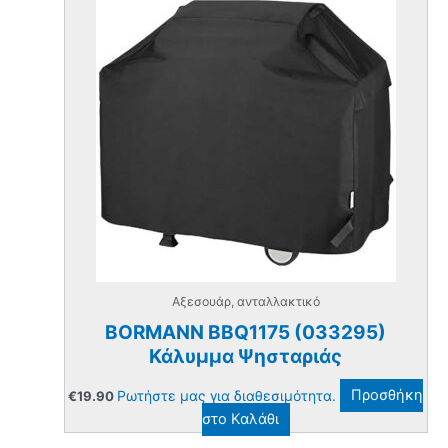
Αξεσουάρ, ανταλλακτικό
BORMANN BBQ1175 (033295)
Κάλυμμα Ψησταριάς
Ρωτήστε μας για διαθεσιμότητα.
Προσθήκη
€
19.90
στο Καλάθι