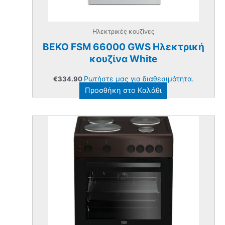
Ηλεκτρικές κουζίνες
BEKO FSM 66000 GWS Ηλεκτρική
κουζίνα White
Ρωτήστε μας για διαθεσιμότητα.
€
334.90
Προσθήκη στο Καλάθι