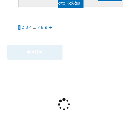
στο Καλάθι
1
2
3
4
…
7
8
9
→
ΦΙΛΤΡΑ