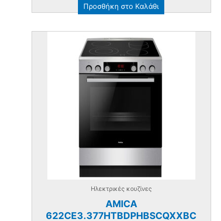
Προσθήκη στο Καλάθι
Ηλεκτρικές κουζίνες
AMICA
622CE3.377HTBDPHBSCQXXBC