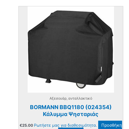
Αξεσουάρ, ανταλλακτικό
BORMANN BBQ1180 (024354)
Κάλυμμα Ψησταριάς
Ρωτήστε μας για διαθεσιμότητα.
Προσθήκη
€
25.00