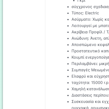
Γκρι
σύγχρονος σχεδιασ
Τύπος: Electric
Ασύρματο: Χωρίς κ
Λειτουργεί με μπατα
Ακρίβεια Προφίλ / Τ
Ανώδυνη: Άνετη, απ
Αποσπώμενο κεφαλ
Προστατευτικό καπ
Κουμπί ενεργοποίησ
Περιλαμβάνει: μικρ
Συμπαγές Mειωμένο
Ελαφρύ και εύχρησ
ταχύτητα: 15000 r.p
Χαμηλή κατανάλωση
Διαστάσεις περίπου:
Συσκευασία και εγχε
ουγγρικά, ρουμανικά