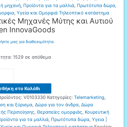
κή μηχανή
,
Προϊόντα για τα μαλλιά
,
Πρωτότυπα δώρα
,
μορφια
,
Υγεία και Ομορφιά Τηλεοπτικό κατάστημα
τικές Μηχανές Μύτης και Αυτιού
en InnovaGoods
ήστε μας για διαθεσιμότητα.
τητα:
1529 σε απόθεμα
ς
σθήκη στο Καλάθι
προϊόντος:
V0103330
Κατηγορίες:
Telemarketing
,
ση και ξύρισμα
,
Δώρα για τον άνδρα
,
Δώρα
ής Περιποίησης
,
Θεραπείες ομορφιάς
,
Κουρευτική
ods
ροϊόντα για τα μαλλιά
,
Πρωτότυπα δώρα
,
Υγεια |
,
Υγεία και Ομορφιά Τηλεοπτικό κατάστημα
Ετικέτα: