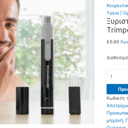
Κουρευτι
Υγεια | Ο
Ξυρισ
Trimp
€
6.86
Ρωτ
Διαθεσιμό
Ξυριστικέ
Μηχανές
Μύτης
Προ
και
Κωδικός 
Αυτιού
Αποτρίχω
Trimpen
Προσωπικ
InnovaGo
μηχανή
,
Π
ποσότητα
Ομορφια