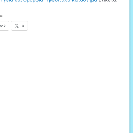
ε:
ook
X