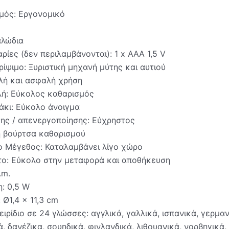
μός: Εργονομικό
αλώδια
ρίες (δεν περιλαμβάνονται): 1 x AAA 1,5 V
ρίψιμο: Ξυριστική μηχανή μύτης και αυτιού
λή και ασφαλή χρήση
ή: Εύκολος καθαρισμός
άκι: Εύκολο άνοιγμα
ης / απενεργοποίησης: Εύχρηστος
ή βούρτσα καθαρισμού
 Mέγεθος: Καταλαμβάνει λίγο χώρο
το: Εύκολο στην μεταφορά και αποθήκευση
.m.
: 0,5 W
 Ø1,4 x 11,3 cm
ιρίδιο σε 24 γλώσσες: αγγλικά, γαλλικά, ισπανικά, γερμαν
, δανέζικα, σουηδικά, φινλανδικά, λιθουανικά, νορβηγικά,