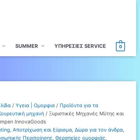
SUMMER
ΥΠHΡΕΣΙΕΣ SERVICE
0
ελίδα
/
Υγεια | Ομορφια
/
Προϊόντα για τα
Κουρευτική μηχανή
/ Ξυριστικές Μηχανές Μύτης και
rimpen InnovaGoods
ting
,
Αποτρίχωση και ξύρισμα
,
Δώρα για τον άνδρα
,
σωπικής Περιποίησης
,
Θεραπείες ομορφιάς
,